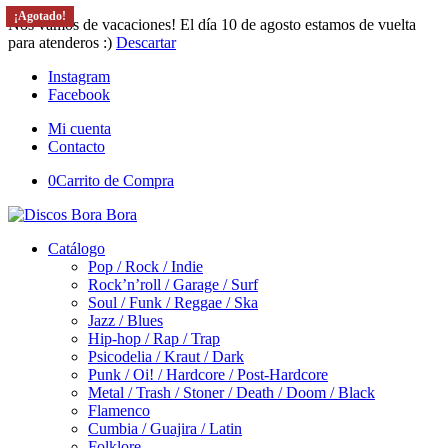
¡Agotado!
Nos vamos de vacaciones! El día 10 de agosto estamos de vuelta
para atenderos :)
Descartar
Instagram
Facebook
Mi cuenta
Contacto
0
Carrito de Compra
Catálogo
Pop / Rock / Indie
Rock’n’roll / Garage / Surf
Soul / Funk / Reggae / Ska
Jazz / Blues
Hip-hop / Rap / Trap
Psicodelia / Kraut / Dark
Punk / Oi! / Hardcore / Post-Hardcore
Metal / Trash / Stoner / Death / Doom / Black
Flamenco
Cumbia / Guajira / Latin
Folklore