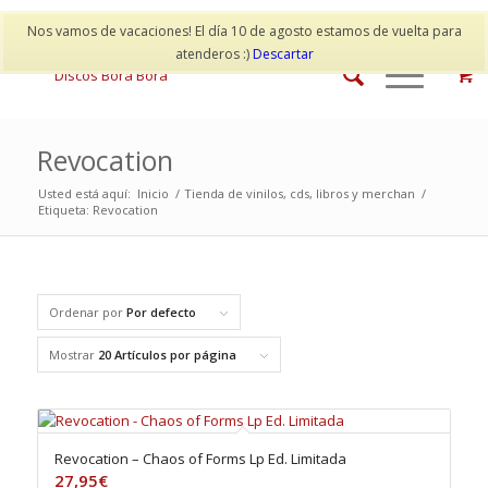
Mi cuenta
Contacto
Nos vamos de vacaciones! El día 10 de agosto estamos de vuelta para
atenderos :)
Descartar
Revocation
Usted está aquí:
Inicio
/
Tienda de vinilos, cds, libros y merchan
/
Etiqueta: Revocation
Ordenar por
Por defecto
Mostrar
20 Artículos por página
Revocation – Chaos of Forms Lp Ed. Limitada
27,95
€