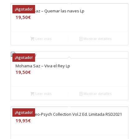
¡Agotado!
Mohama Saz – Quemar las naves Lp
19,50
€
Leer más
Mostrar detalles
¡Agotado!
Mohama Saz – Viva el Rey Lp
19,50
€
Leer más
Mostrar detalles
¡Agotado!
Spanish Neo-Psych Collection Vol.2 Ed. Limitada RSD2021
19,95
€