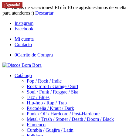
¡Agotado!
¡Agotado!
¡Agotado!
¡Agotado!
¡Agotado!
¡Agotado!
¡Agotado!
¡Agotado!
¡Agotado!
¡Agotado!
¡Agotado!
¡Agotado!
¡Agotado!
¡Agotado!
¡Agotado!
¡Agotado!
Nos vamos de vacaciones! El día 10 de agosto estamos de vuelta
para atenderos :)
Descartar
Instagram
Facebook
Mi cuenta
Contacto
0
Carrito de Compra
Catálogo
Pop / Rock / Indie
Rock’n’roll / Garage / Surf
Soul / Funk / Reggae / Ska
Jazz / Blues
Hip-hop / Rap / Trap
Psicodelia / Kraut / Dark
Punk / Oi! / Hardcore / Post-Hardcore
Metal / Trash / Stoner / Death / Doom / Black
Flamenco
Cumbia / Guajira / Latin
Folklore