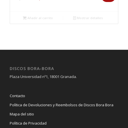
precio
precio
original
actual
era:
es:
Añadir al carrito
Mostrar detalles
18,00€.
14,99€.
DISCOS BORA-BORA
Plaza Universidad nº1, 18001 Granada.
Contacto
Política de Devoluciones y Reembolsos de Discos Bora Bora
Mapa del sitio
Política de Privacidad