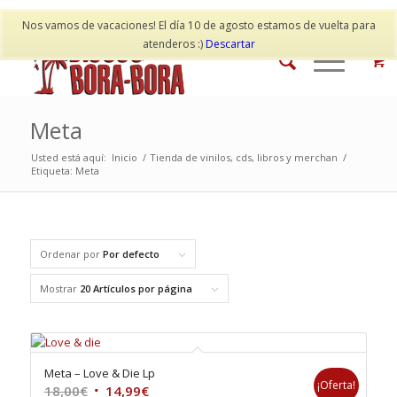
Mi cuenta
Contacto
Nos vamos de vacaciones! El día 10 de agosto estamos de vuelta para
atenderos :)
Descartar
Meta
Usted está aquí:
Inicio
/
Tienda de vinilos, cds, libros y merchan
/
Etiqueta: Meta
Ordenar por
Por defecto
Mostrar
20 Artículos por página
Meta – Love & Die Lp
¡Oferta!
El
El
18,00
€
14,99
€