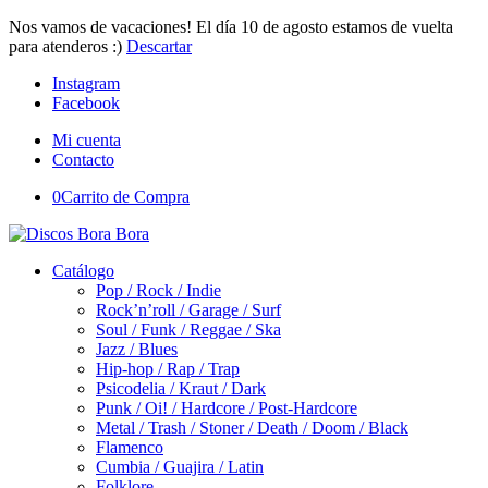
Nos vamos de vacaciones! El día 10 de agosto estamos de vuelta
para atenderos :)
Descartar
Instagram
Facebook
Mi cuenta
Contacto
0
Carrito de Compra
Catálogo
Pop / Rock / Indie
Rock’n’roll / Garage / Surf
Soul / Funk / Reggae / Ska
Jazz / Blues
Hip-hop / Rap / Trap
Psicodelia / Kraut / Dark
Punk / Oi! / Hardcore / Post-Hardcore
Metal / Trash / Stoner / Death / Doom / Black
Flamenco
Cumbia / Guajira / Latin
Folklore