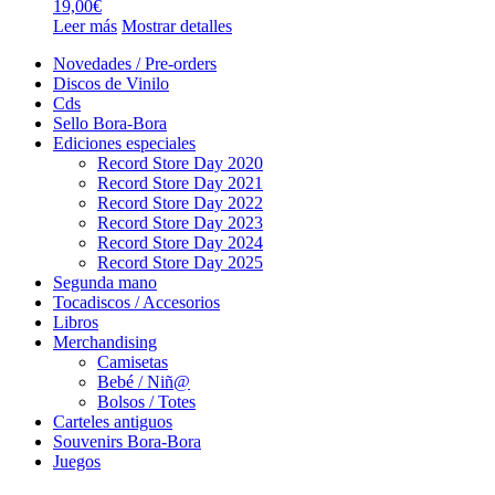
19,00
€
Leer más
Mostrar detalles
Novedades / Pre-orders
Discos de Vinilo
Cds
Sello Bora-Bora
Ediciones especiales
Record Store Day 2020
Record Store Day 2021
Record Store Day 2022
Record Store Day 2023
Record Store Day 2024
Record Store Day 2025
Segunda mano
Tocadiscos / Accesorios
Libros
Merchandising
Camisetas
Bebé / Niñ@
Bolsos / Totes
Carteles antiguos
Souvenirs Bora-Bora
Juegos