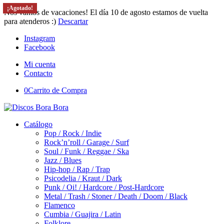
¡Agotado!
¡Agotado!
¡Agotado!
¡Agotado!
¡Agotado!
Nos vamos de vacaciones! El día 10 de agosto estamos de vuelta
para atenderos :)
Descartar
Instagram
Facebook
Mi cuenta
Contacto
0
Carrito de Compra
Catálogo
Pop / Rock / Indie
Rock’n’roll / Garage / Surf
Soul / Funk / Reggae / Ska
Jazz / Blues
Hip-hop / Rap / Trap
Psicodelia / Kraut / Dark
Punk / Oi! / Hardcore / Post-Hardcore
Metal / Trash / Stoner / Death / Doom / Black
Flamenco
Cumbia / Guajira / Latin
Folklore