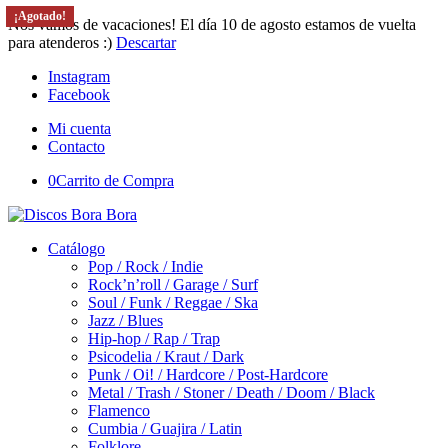
¡Agotado!
Nos vamos de vacaciones! El día 10 de agosto estamos de vuelta
para atenderos :)
Descartar
Instagram
Facebook
Mi cuenta
Contacto
0
Carrito de Compra
Catálogo
Pop / Rock / Indie
Rock’n’roll / Garage / Surf
Soul / Funk / Reggae / Ska
Jazz / Blues
Hip-hop / Rap / Trap
Psicodelia / Kraut / Dark
Punk / Oi! / Hardcore / Post-Hardcore
Metal / Trash / Stoner / Death / Doom / Black
Flamenco
Cumbia / Guajira / Latin
Folklore