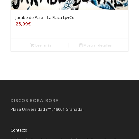
Jarabe de Palo – La Flaca Lp+Cd
25,99
€
Leer más
Mostrar detalles
DISCOS BORA-BORA
Plaza Universidad nº1, 18001 Granada.
Contacto