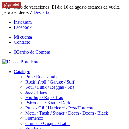
¡Agotado!
Nos vamos de vacaciones! El día 10 de agosto estamos de vuelta
para atenderos :)
Descartar
Instagram
Facebook
Mi cuenta
Contacto
0
Carrito de Compra
Catálogo
Pop / Rock / Indie
Rock’n’roll / Garage / Surf
Soul / Funk / Reggae / Ska
Jazz / Blues
Hip-hop / Rap / Trap
Psicodelia / Kraut / Dark
Punk / Oi! / Hardcore / Post-Hardcore
Metal / Trash / Stoner / Death / Doom / Black
Flamenco
Cumbia / Guajira / Latin
Folklore