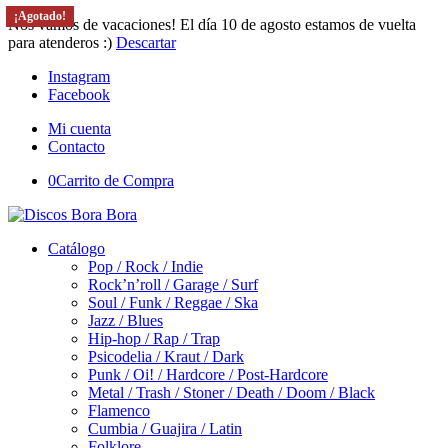
¡Agotado!
Nos vamos de vacaciones! El día 10 de agosto estamos de vuelta
para atenderos :)
Descartar
Instagram
Facebook
Mi cuenta
Contacto
0
Carrito de Compra
Catálogo
Pop / Rock / Indie
Rock’n’roll / Garage / Surf
Soul / Funk / Reggae / Ska
Jazz / Blues
Hip-hop / Rap / Trap
Psicodelia / Kraut / Dark
Punk / Oi! / Hardcore / Post-Hardcore
Metal / Trash / Stoner / Death / Doom / Black
Flamenco
Cumbia / Guajira / Latin
Folklore