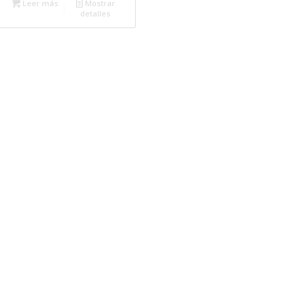
Leer más
Mostrar
detalles