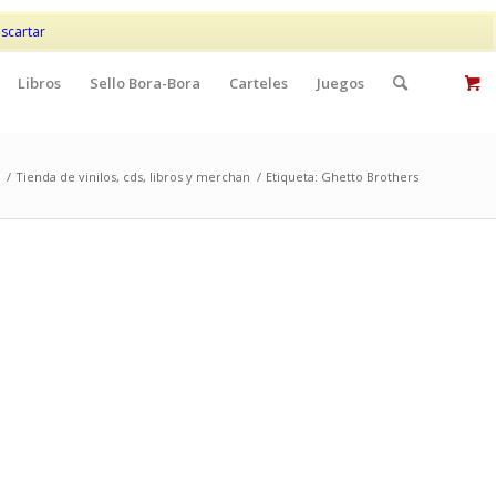
Mi cuenta
Contacto
scartar
Libros
Sello Bora-Bora
Carteles
Juegos
/
Tienda de vinilos, cds, libros y merchan
/
Etiqueta: Ghetto Brothers