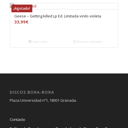
¡Agotado!
Geese – Getting killed Lp Ed. Limitada vinilo violeta
33,99
€
Leer más
Mostrar detalles
DISCOS BORA-BORA
Plaza Universidad nº1, 18001 Granada.
Contacto