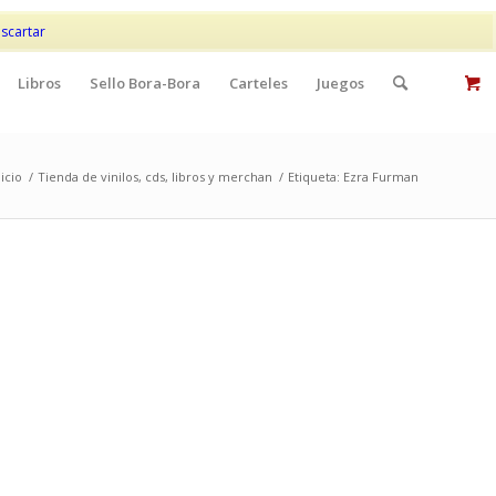
Mi cuenta
Contacto
scartar
Libros
Sello Bora-Bora
Carteles
Juegos
nicio
/
Tienda de vinilos, cds, libros y merchan
/
Etiqueta: Ezra Furman