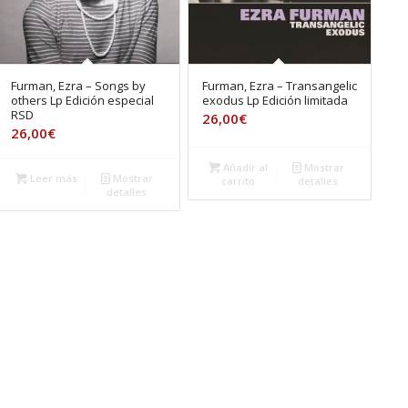
Furman, Ezra – Songs by
Furman, Ezra – Transangelic
others Lp Edición especial
exodus Lp Edición limitada
RSD
26,00
€
26,00
€
Añadir al
Mostrar
Leer más
Mostrar
carrito
detalles
detalles