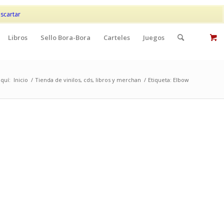
Mi cuenta
Contacto
scartar
Libros
Sello Bora-Bora
Carteles
Juegos
quí:
Inicio
/
Tienda de vinilos, cds, libros y merchan
/
Etiqueta: Elbow