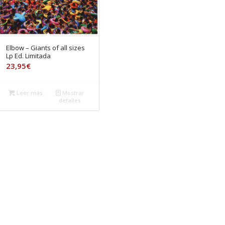
Elbow – Giants of all sizes
Lp Ed. Limitada
23,95
€
Leer más
Mostrar
detalles