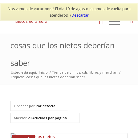
Mi cuenta
Contacto
Nos vamos de vacaciones! El día 10 de agosto estamos de vuelta para
atenderos :)
Descartar
cosas que los nietos deberían
saber
Usted está aquí:
Inicio
/
Tienda de vinilos, cds, libros y merchan
/
Etiqueta: cosas que los nietos deberían saber
Ordenar por
Por defecto
Mostrar
20 Artículos por página