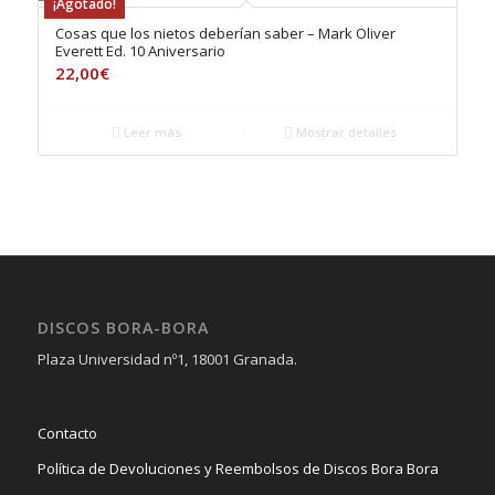
¡Agotado!
Cosas que los nietos deberían saber – Mark Oliver
Everett Ed. 10 Aniversario
22,00
€
Leer más
Mostrar detalles
DISCOS BORA-BORA
Plaza Universidad nº1, 18001 Granada.
Contacto
Política de Devoluciones y Reembolsos de Discos Bora Bora