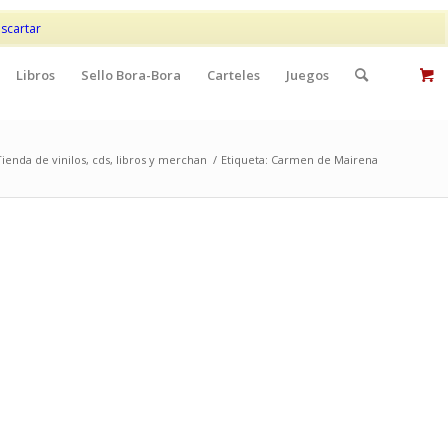
Mi cuenta
Contacto
scartar
Libros
Sello Bora-Bora
Carteles
Juegos
Tienda de vinilos, cds, libros y merchan
/
Etiqueta: Carmen de Mairena