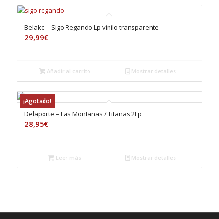
Belako – Sigo Regando Lp vinilo transparente
29,99
€
Añadir al carrito
Mostrar detalles
¡Agotado!
Delaporte – Las Montañas / Titanas 2Lp
28,95
€
Leer más
Mostrar detalles