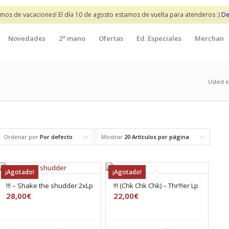
mos de vacaciones! El día 10 de agosto estamos de vuelta para atenderos :)
De
Novedades
2ª mano
Ofertas
Ed. Especiales
Merchan
Usted e
Ordenar por
Por defecto
Mostrar
20 Artículos por página
¡Agotado!
¡Agotado!
!!! – Shake the shudder 2xLp
!!! (Chk Chk Chk) – Thr!!!er Lp
28,00
€
22,00
€