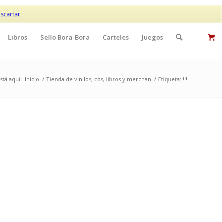
Mi cuenta
Contacto
scartar
Libros
Sello Bora-Bora
Carteles
Juegos
stá aquí:
Inicio
/
Tienda de vinilos, cds, libros y merchan
/
Etiqueta: !!!