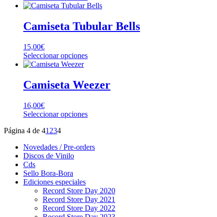
producto
producto
pueden
tiene
elegir
múltiples
Camiseta Tubular Bells
en
variantes.
la
Las
página
15,00
€
opciones
de
Este
Seleccionar opciones
se
producto
producto
pueden
tiene
elegir
múltiples
Camiseta Weezer
en
variantes.
la
Las
página
16,00
€
opciones
de
Este
Seleccionar opciones
se
producto
producto
pueden
Página 4 de 4
1
2
3
4
tiene
elegir
múltiples
en
Novedades / Pre-orders
variantes.
la
Discos de Vinilo
Las
página
Cds
opciones
de
Sello Bora-Bora
se
producto
Ediciones especiales
pueden
Record Store Day 2020
elegir
Record Store Day 2021
en
Record Store Day 2022
la
Record Store Day 2023