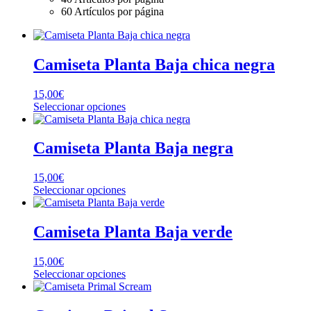
60 Artículos por página
Camiseta Planta Baja chica negra
15,00
€
Este
Seleccionar opciones
producto
tiene
múltiples
Camiseta Planta Baja negra
variantes.
Las
15,00
€
opciones
Este
Seleccionar opciones
se
producto
pueden
tiene
elegir
múltiples
Camiseta Planta Baja verde
en
variantes.
la
Las
página
15,00
€
opciones
de
Este
Seleccionar opciones
se
producto
producto
pueden
tiene
elegir
múltiples