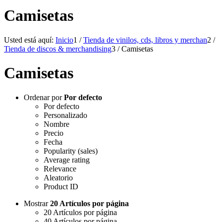
Camisetas
Usted está aquí:
Inicio
1
/
Tienda de vinilos, cds, libros y merchan
2
/
Tienda de discos & merchandising
3
/
Camisetas
Camisetas
Ordenar por
Por defecto
Por defecto
Personalizado
Nombre
Precio
Fecha
Popularity (sales)
Average rating
Relevance
Aleatorio
Product ID
Mostrar
20 Artículos por página
20 Artículos por página
40 Artículos por página