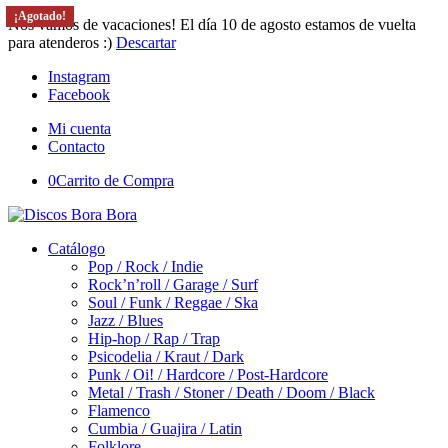
¡Agotado!
¡Agotado!
¡Agotado!
¡Agotado!
¡Agotado!
¡Agotado!
Nos vamos de vacaciones! El día 10 de agosto estamos de vuelta
para atenderos :)
Descartar
Instagram
Facebook
Mi cuenta
Contacto
0
Carrito de Compra
Catálogo
Pop / Rock / Indie
Rock’n’roll / Garage / Surf
Soul / Funk / Reggae / Ska
Jazz / Blues
Hip-hop / Rap / Trap
Psicodelia / Kraut / Dark
Punk / Oi! / Hardcore / Post-Hardcore
Metal / Trash / Stoner / Death / Doom / Black
Flamenco
Cumbia / Guajira / Latin
Folklore