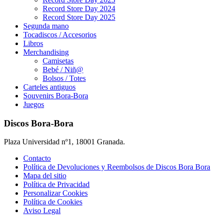
página
Record Store Day 2024
de
Record Store Day 2025
producto
Segunda mano
Tocadiscos / Accesorios
Libros
Merchandising
Camisetas
Bebé / Niñ@
Bolsos / Totes
Carteles antiguos
Souvenirs Bora-Bora
Juegos
Discos Bora-Bora
Plaza Universidad nº1, 18001 Granada.
Contacto
Política de Devoluciones y Reembolsos de Discos Bora Bora
Mapa del sitio
Política de Privacidad
Personalizar Cookies
Política de Cookies
Aviso Legal