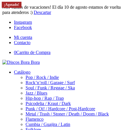
¡Agotado!
¡Agotado!
¡Agotado!
Nos vamos de vacaciones! El día 10 de agosto estamos de vuelta
para atenderos :)
Descartar
Instagram
Facebook
Mi cuenta
Contacto
0
Carrito de Compra
Catálogo
Pop / Rock / Indie
Rock’n’roll / Garage / Surf
Soul / Funk / Reggae / Ska
Jazz / Blues
Hip-hop / Rap / Trap
Psicodelia / Kraut / Dark
Punk / Oi! / Hardcore / Post-Hardcore
Metal / Trash / Stoner / Death / Doom / Black
Flamenco
Cumbia / Guajira / Latin
Folklore