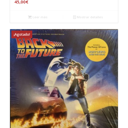
45,00
€
Leer más
Mostrar detalles
¡Agotado!