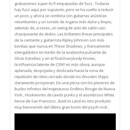
grabaciones super-lo-fi empapadas de fuzz
.
Todavía
hay fuzz aquí, por supuesto, pero se ha vuelto a reducir
un poco, y ahora se combina con guitarras acústicas
retumbantes y un sonido de órgano más dulce y limpio,
además de, a veces, un swing de acto de salón casi
chasqueante de dedos. Las brillantes líneas principales
de la cantante y guitarrista Ripley Johnson son más
bonitas que nunca en These Shadows, y francamente
intergaláctico en medio de la avalancha pulsante de
Otras Estrellas; y en el final Everybody Knows,
la influencia latente de CSNY es más obvia, aunque
aplanada, despojada y deslizada hacia la zona de
repetición de ritmo cerrado donde los Wooden Shjips
claramente prosperan. De una pieza con los placeres de
bucles infinitos del majestuoso Endless Boogie de Nueva
York , Hookworms de Leeds punks y el asombroso White
Fence de San Francisco , Back to Land es otro producto
muy bienvenido del último gran boom del psych-rock .