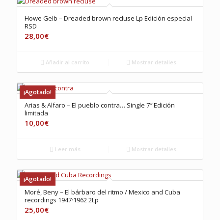
Howe Gelb – Dreaded brown recluse Lp Edición especial
RSD
28,00
€
Añadir al carrito
Mostrar detalles
¡Agotado!
Arias & Alfaro – El pueblo contra… Single 7″ Edición
limitada
10,00
€
Leer más
Mostrar detalles
¡Agotado!
Moré, Beny – El bárbaro del ritmo / Mexico and Cuba
recordings 1947·1962 2Lp
25,00
€