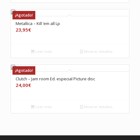
¡Agotado!
Metallica – Kill ’em all Lp
23,95
€
Leer más
Mostrar detalles
¡Agotado!
Clutch – Jam room Ed. especial Picture disc
24,00
€
Leer más
Mostrar detalles