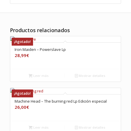
Productos relacionados
¡Agotado!
Iron Maiden – Powerslave Lp
28,99
€
Leer más
Mostrar detalles
¡Agotado!
Machine Head – The burning red Lp Edición especial
26,00
€
Leer más
Mostrar detalles