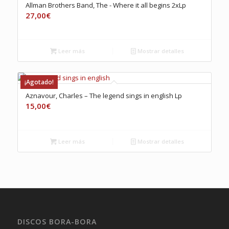
Allman Brothers Band, The ‎- Where it all begins 2xLp
27,00
€
Leer más
Mostrar detalles
¡Agotado!
Aznavour, Charles – The legend sings in english Lp
15,00
€
Leer más
Mostrar detalles
DISCOS BORA-BORA