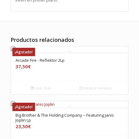
Kevin en primer plano.
Productos relacionados
¡Agotado!
Arcade Fire ‎- Reflektor 2Lp
37,50
€
Leer más
Mostrar detalles
¡Agotado!
Big Brother & The Holding Company – Featuring Janis
Joplin Lp
23,50
€