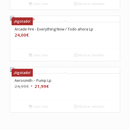
Leer más
Mostrar detalles
¡Agotado!
Arcade Fire ‎- Everything Now / Todo ahora Lp
24,00
€
Leer más
Mostrar detalles
¡Agotado!
Aerosmith – Pump Lp
El
El
24,99
€
21,99
€
precio
precio
original
actual
era:
es:
Leer más
Mostrar detalles
24,99€.
21,99€.