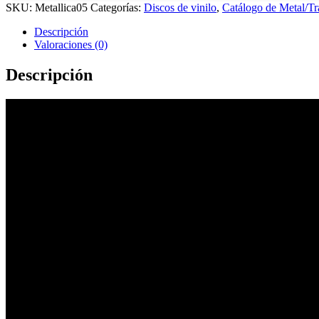
SKU:
Metallica05
Categorías:
Discos de vinilo
,
Catálogo de Metal/Tr
Descripción
Valoraciones (0)
Descripción