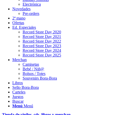
Electrónica
Novedades
Pre-orders
2ª mano
Ofertas
Ed. Especiales
Record Store Day 2020
Record Store Day 2021
Record Store Day 2022
Record Store Day 2023
Record Store Day 2024
Record Store Day 2025
Merchan
Camisetas
Bebé / Niñ@
Bolsos / Totes
Souvenirs Bora-Bora
Libros
Sello Bora-Bora
Carteles
Juegos
Buscar
Menú
Menú
Tienda de vinilos, cds, libros y merchan