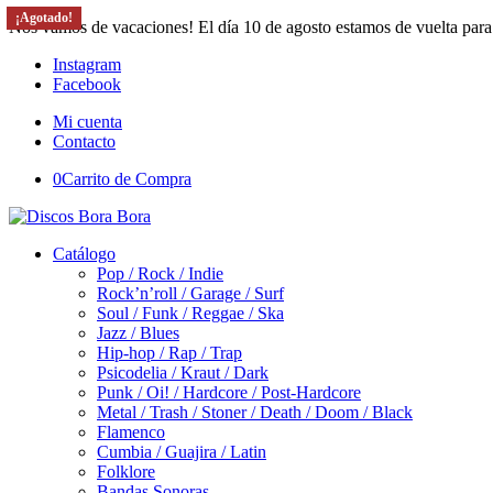
¡Agotado!
¡Agotado!
¡Agotado!
¡Agotado!
Nos vamos de vacaciones! El día 10 de agosto estamos de vuelta para
Instagram
Facebook
Mi cuenta
Contacto
0
Carrito de Compra
Catálogo
Pop / Rock / Indie
Rock’n’roll / Garage / Surf
Soul / Funk / Reggae / Ska
Jazz / Blues
Hip-hop / Rap / Trap
Psicodelia / Kraut / Dark
Punk / Oi! / Hardcore / Post-Hardcore
Metal / Trash / Stoner / Death / Doom / Black
Flamenco
Cumbia / Guajira / Latin
Folklore
Bandas Sonoras