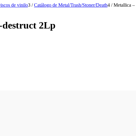
iscos de vinilo
3
/
Catálogo de Metal/Trash/Stoner/Death
4
/
Metallica –
-destruct 2Lp