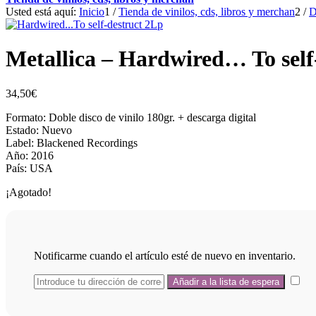
Usted está aquí:
Inicio
1
/
Tienda de vinilos, cds, libros y merchan
2
/
D
Metallica – Hardwired… To self
34,50
€
Formato: Doble disco de vinilo 180gr. + descarga digital
Estado: Nuevo
Label: Blackened Recordings
Año: 2016
País: USA
¡Agotado!
Notificarme cuando el artículo esté de nuevo en inventario.