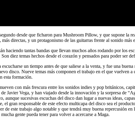
l segundo desde que ficharon para Mushroom Pillow, y que supone la rea
, más directas, y un protagonismo de las guitarras frente al sonido más e
stán haciendo tantas bandas que llevan muchos años rodando por los esc
 Son diez temas hechos desde el corazón y pensados para poder ser def
escucharse un tiempo antes de que saliese a la venta, y fue una buena r
uevo disco. Nueve temas más componen el trabajo en el que vuelven a cog
n esta formación.
e mueven con más frescura entre los sonidos indies y pop británicos, cap
 de Javier Vega, y han viajado desde la innovación y la sorpresa de “Ago
o, aunque sucesivas escuchas del disco dan lugar a nuevas ideas, capa
e, el gran responsable de este efecto multicapa del disco sea el pr
cer de este trabajo algo notable y que tendrá muy buena repercusión en
ue mucha gente pueda tener para volver a acercarse a Maga.