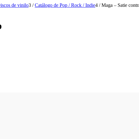
iscos de vinilo
3
/
Catálogo de Pop / Rock / Indie
4
/
Maga – Satie contr
p