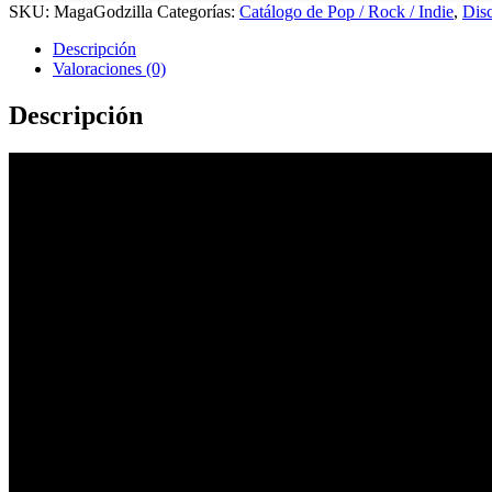
SKU:
MagaGodzilla
Categorías:
Catálogo de Pop / Rock / Indie
,
Disc
Descripción
Valoraciones (0)
Descripción