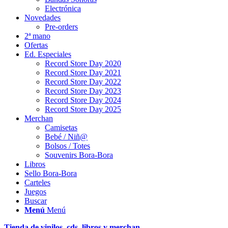
Electrónica
Novedades
Pre-orders
2ª mano
Ofertas
Ed. Especiales
Record Store Day 2020
Record Store Day 2021
Record Store Day 2022
Record Store Day 2023
Record Store Day 2024
Record Store Day 2025
Merchan
Camisetas
Bebé / Niñ@
Bolsos / Totes
Souvenirs Bora-Bora
Libros
Sello Bora-Bora
Carteles
Juegos
Buscar
Menú
Menú
Tienda de vinilos, cds, libros y merchan