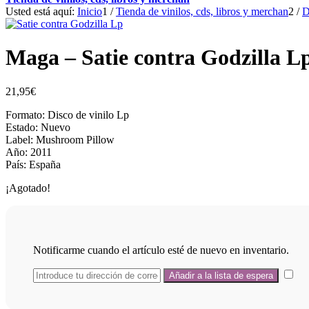
Usted está aquí:
Inicio
1
/
Tienda de vinilos, cds, libros y merchan
2
/
D
Maga – Satie contra Godzilla L
21,95
€
Formato: Disco de vinilo Lp
Estado: Nuevo
Label: Mushroom Pillow
Año: 2011
País: España
¡Agotado!
Notificarme cuando el artículo esté de nuevo en inventario.