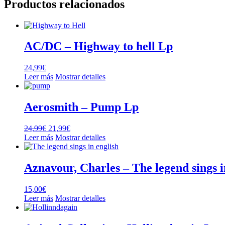
Productos relacionados
AC/DC – Highway to hell Lp
24,99
€
Leer más
Mostrar detalles
Aerosmith – Pump Lp
El
El
24,99
€
21,99
€
precio
precio
Leer más
Mostrar detalles
original
actual
era:
es:
24,99€.
21,99€.
Aznavour, Charles – The legend sings i
15,00
€
Leer más
Mostrar detalles