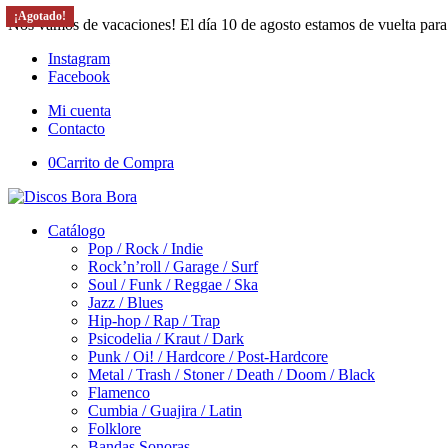
¡Agotado!
¡Agotado!
¡Agotado!
¡Agotado!
Nos vamos de vacaciones! El día 10 de agosto estamos de vuelta para
Instagram
Facebook
Mi cuenta
Contacto
0
Carrito de Compra
Catálogo
Pop / Rock / Indie
Rock’n’roll / Garage / Surf
Soul / Funk / Reggae / Ska
Jazz / Blues
Hip-hop / Rap / Trap
Psicodelia / Kraut / Dark
Punk / Oi! / Hardcore / Post-Hardcore
Metal / Trash / Stoner / Death / Doom / Black
Flamenco
Cumbia / Guajira / Latin
Folklore
Bandas Sonoras