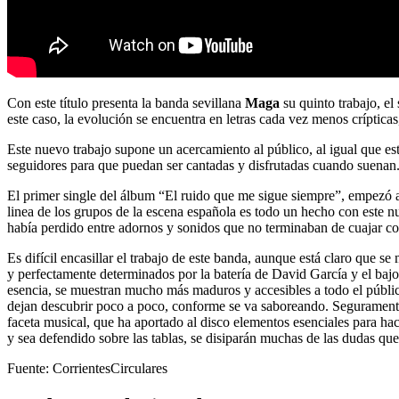
Con este título presenta la banda sevillana
Maga
su quinto trabajo, e
este caso, la evolución se encuentra en letras cada vez menos crípticas
Este nuevo trabajo supone un acercamiento al público, al igual que e
seguidores para que puedan ser cantadas y disfrutadas cuando suenan.
El primer single del álbum “El ruido que me sigue siempre”, empezó a 
linea de los grupos de la escena española es todo un hecho con este n
había perdido entre adornos y sonidos que no terminaban de cuajar co
Es difícil encasillar el trabajo de este banda, aunque está claro que s
y perfectamente determinados por la batería de David García y el bajo
esencia, se muestran mucho más maduros y accesibles a todo el públic
dejan descubrir poco a poco, conforme se va saboreando. Segurament
faceta musical, que ha aportado al disco elementos esenciales para ha
y sea defendido sobre las tablas, se disiparán muchas de las dudas q
Fuente: CorrientesCirculares