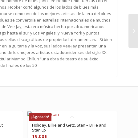
io hombre de blues John Lee Hooker unió fuerzas con el
años, Hooker cortó algunos de los lados de blues más
ionarse como uno de los mejores artistas de la era del blues
l blues se convertiría en estrellas internacionales de muchos
s de Vee-Jay, esta era música hecha por afroamericanos
go hasta el sur y Los Ángeles. y Nueva York y puntos
sos sellos discográficos de propiedad afroamericana. Si bien
n la guitarra y la voz, sus lados Vee-Jay presentan una
uno de los mejores artistas estadounidenses del siglo XX.
titular Mambo Chillun “una obra de teatro de su éxito
de finales de los 50.
¡Agotado!
ut
Holiday, Billie and Getz, Stan – Billie and
Stan Lp
19,00
€