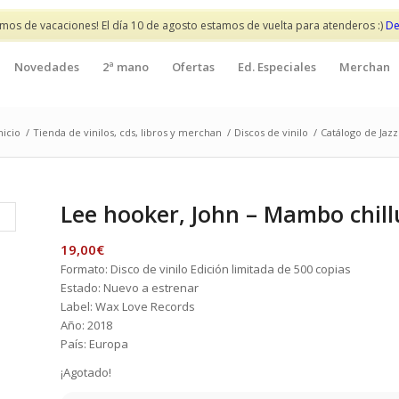
mos de vacaciones! El día 10 de agosto estamos de vuelta para atenderos :)
De
Novedades
2ª mano
Ofertas
Ed. Especiales
Merchan
nicio
/
Tienda de vinilos, cds, libros y merchan
/
Discos de vinilo
/
Catálogo de Jazz
Lee hooker, John – Mambo chill
19,00
€
Formato: Disco de vinilo Edición limitada de 500 copias
Estado: Nuevo a estrenar
Label: Wax Love Records
Año: 2018
País: Europa
¡Agotado!