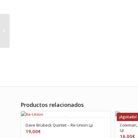
Lee Hooker, John –
Boom Boom: Vee-jay
singles 1959·1962
Productos relacionados
¡Agotado!
Dave Brubeck Quintet ‎– Re-Union Lp
Coleman, 
Lp
19,00
€
16,00
€