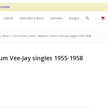
Mi cuenta
Contacto
scartar
Libros
Sello Bora-Bora
Carteles
Juegos
 y Blues
/
Lee hooker, John – Mambo chillum Vee-Jay singles 1955·1958
um Vee-Jay singles 1955·1958