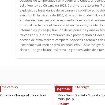
Después de temporadas con Modern and Chess, el legendar
sello Vee-Jay de Chicago en 1955. Durante los siguientes 7 
explosivos y legendarios de su carrera y solidificó su posic
eléctrico. En la década de 1960, el renacimiento del folk y e
artistas de blues, pero en el momento de estas grabacione
principalmente para el mercado afroamericano, desde Chica
intermedios, y Vee-Jay fue uno de los primeros y más exito
muchos de sus lados anteriores solo presentaban a Hooker e
sección de ritmo rockero completo. Aspectos esenciales de 
Este primer volumen abarca los años 1955-1958 e incluye al 
clásico, Boogie Chillun”, así como 16 grandes lados de blues 
¡Agotado!
Ornette – Change of the century
Miles Davis Quintet – ‘Round abo
midnight Lp
19,00
€