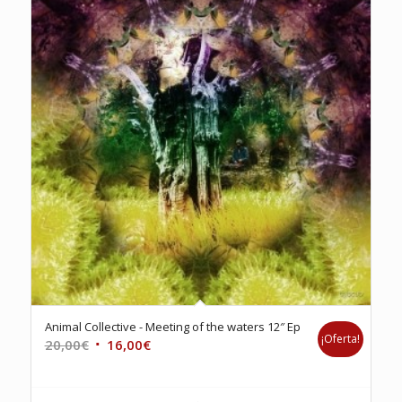
Animal Collective ‎- Meeting of the waters 12″ Ep
¡Oferta!
El
El
20,00
€
16,00
€
precio
precio
original
actual