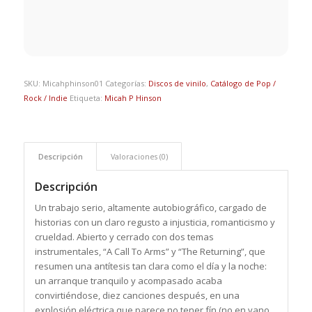
SKU:
Micahphinson01
Categorías:
Discos de vinilo
,
Catálogo de Pop /
Rock / Indie
Etiqueta:
Micah P Hinson
Descripción
Valoraciones (0)
Descripción
Un trabajo serio, altamente autobiográfico, cargado de
historias con un claro regusto a injusticia, romanticismo y
crueldad. Abierto y cerrado con dos temas
instrumentales, “A Call To Arms” y “The Returning”, que
resumen una antítesis tan clara como el día y la noche:
un arranque tranquilo y acompasado acaba
convirtiéndose, diez canciones después, en una
explosión eléctrica que parece no tener fín (no en vano,