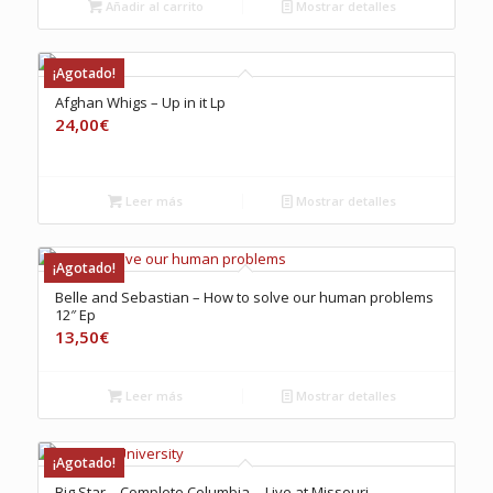
era:
es:
Añadir al carrito
Mostrar detalles
20,00€.
16,00€.
¡Agotado!
Afghan Whigs ‎– Up in it Lp
24,00
€
Leer más
Mostrar detalles
¡Agotado!
Belle and Sebastian – How to solve our human problems
12″ Ep
13,50
€
Leer más
Mostrar detalles
¡Agotado!
Big Star – Complete Columbia… Live at Missouri