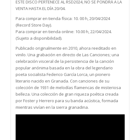
ESTE DISCO PERTENECE AL RSD2024, NO SE PONDRÁ A LA
VENTA HASTA EL DÍA 20/04.
Para comprar en tienda física: 10. 00 h, 20/04/2024
(Record Store Day).
Para comprar en tienda online: 10.00 h, 22/04/2024.
(Sujeto a disponibilidad).
Publicado originalmente en 2010, ahora reeditado en
vinilo. Una grabación en directo de Las Canciones; una
celebración visceral de la persistencia de la canción
popular anónima basada en la obra del legendario
poeta socialista Federico García Lorca, un pionero
literario nacido en Granada. Con canciones de su
colección de 1931 de melodías flamencas de misteriosa
belleza. Una colección de gran riqueza poética creada
por Foster y Herrero para su banda acústica, formada
mientras vivían en la sierra granadina.