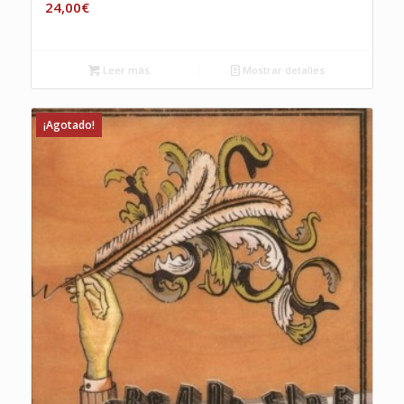
24,00
€
Leer más
Mostrar detalles
¡Agotado!