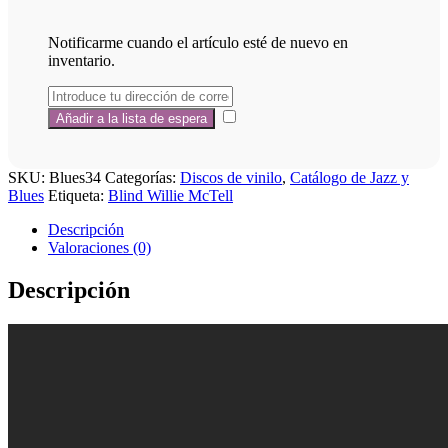
Notificarme cuando el artículo esté de nuevo en
inventario.
SKU:
Blues34
Categorías:
Discos de vinilo
,
Catálogo de Jazz y
Blues
Etiqueta:
Blind Willie McTell
Descripción
Valoraciones (0)
Descripción