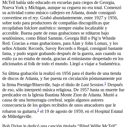
McTell había sido educado en escuelas para ciegos de Georgia,
Nueva York y Míchigan, aunque su ceguera no era total. Comenzó
su actividad como músico callejero en Atlanta, donde consiguió
convertirse en el
rey
. Grabó abundantemente, entre 1927 y 1956,
sobre todo para productores de compañías discográficas que
recopilaban folclore
auténtico
: siempre estaba localizable y
accesible. Buena parte de estas grabaciones se editaron bajo
seudónimos, como Blind Sammie, Georgia Bill o Pig’n Whistle
Red. Gracias a estas grabaciones, para Alan y John Lomax, y los
sellos Atlantic Records, Savoy Records o Regal, consiguió bastante
fama, y pudo seguir grabando después de la guerra, aun cuando su
estilo ya no estaba de moda, gracias al entusiasmo despertado en los
aficionados al folk de todo el mundo. Llegó a viajar a Sudamérica.
Su última grabación la realizó en 1956 para el dueño de una tienda
de discos de Atlanta, y fue puesta en circulación póstumamente por
1
la firma Prestige/Bluesville, bajo el título de
Last Session
.
​ Después
de eso, sólo interpretó música religiosa. De 1957 hasta su muerte fue
predicador en la Iglesia Bautista Monte Zion de Atlanta. Murió a
causa de una hemorragia cerebral, según algunos autores
consecuencia de los golpes recibidos de unos atracadores que le
2
robaron su guitarra,
​ el 19 de agosto de 1959, en el Hospital Estatal
de Milledgeville.
Bob Dylan le dedicó una canción titulada “Blind Willie McTell”,