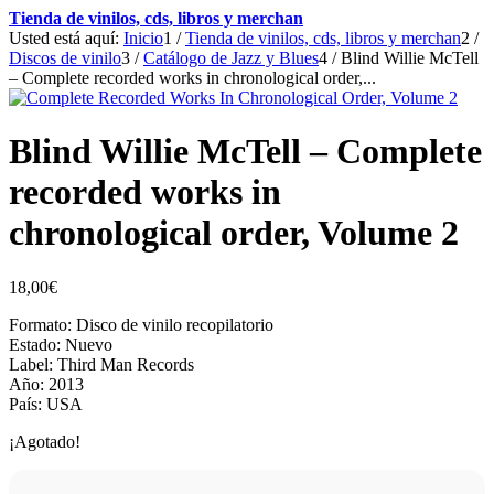
Tienda de vinilos, cds, libros y merchan
Usted está aquí:
Inicio
1
/
Tienda de vinilos, cds, libros y merchan
2
/
Discos de vinilo
3
/
Catálogo de Jazz y Blues
4
/
Blind Willie McTell
– Complete recorded works in chronological order,...
Blind Willie McTell – Complete
recorded works in
chronological order, Volume 2
18,00
€
Formato: Disco de vinilo recopilatorio
Estado: Nuevo
Label: Third Man Records
Año: 2013
País: USA
¡Agotado!