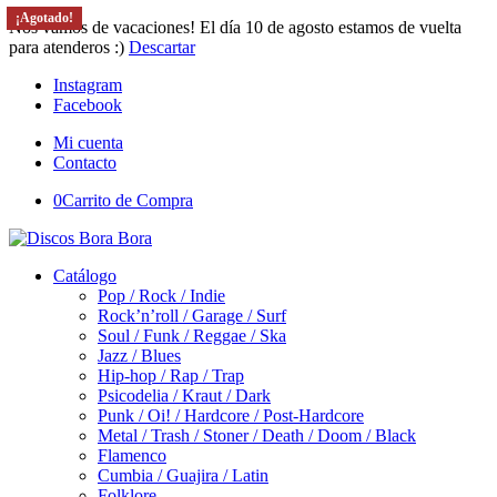
¡Agotado!
¡Agotado!
¡Agotado!
¡Agotado!
¡Agotado!
Nos vamos de vacaciones! El día 10 de agosto estamos de vuelta
para atenderos :)
Descartar
Instagram
Facebook
Mi cuenta
Contacto
0
Carrito de Compra
Catálogo
Pop / Rock / Indie
Rock’n’roll / Garage / Surf
Soul / Funk / Reggae / Ska
Jazz / Blues
Hip-hop / Rap / Trap
Psicodelia / Kraut / Dark
Punk / Oi! / Hardcore / Post-Hardcore
Metal / Trash / Stoner / Death / Doom / Black
Flamenco
Cumbia / Guajira / Latin
Folklore