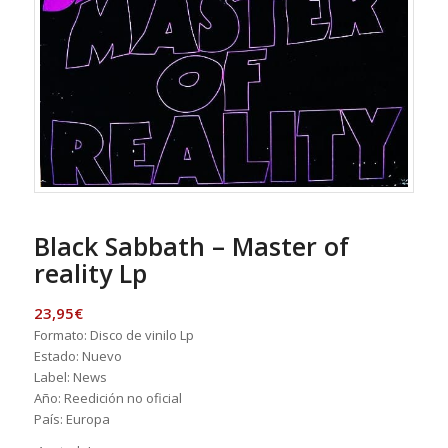
Black Sabbath – Master of
reality Lp
23,95
€
Formato: Disco de vinilo Lp
Estado: Nuevo
Label: News ‎
Año: Reedición no oficial
País: Europa