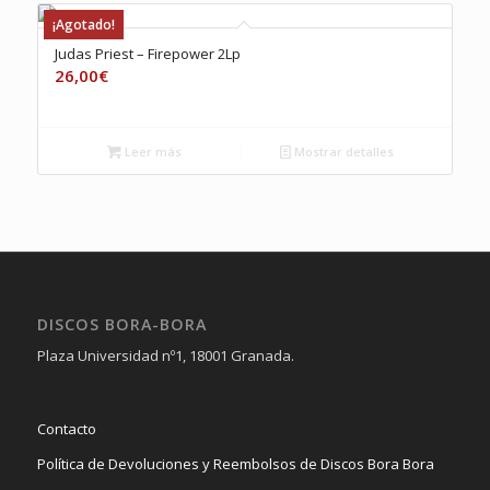
¡Agotado!
Judas Priest – Firepower 2Lp
26,00
€
Leer más
Mostrar detalles
DISCOS BORA-BORA
Plaza Universidad nº1, 18001 Granada.
Contacto
Política de Devoluciones y Reembolsos de Discos Bora Bora