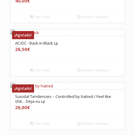
40,00
€
Leer más
Mostrar detalles
¡Agotado!
AC/DC ‎- Back in Black Lp
26,50
€
Leer más
Mostrar detalles
¡Agotado!
Suicidal Tendencies – Controlled by hatred / Feel like
shit… Deja-vu Lp
26,00
€
Leer más
Mostrar detalles