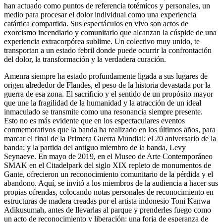
han actuado como puntos de referencia totémicos y personales, un
medio para procesar el dolor individual como una experiencia
catártica compartida. Sus espectáculos en vivo son actos de
exorcismo incendiario y comunitario que alcanzan la cúspide de una
experiencia extracorpórea sublime. Un colectivo muy unido, te
transportan a un estado febril donde puede ocurrir la confrontación
del dolor, la transformación y la verdadera curación.
Amenra siempre ha estado profundamente ligada a sus lugares de
origen alrededor de Flandes, el peso de la historia devastada por la
guerra de esa zona. El sacrificio y el sentido de un propósito mayor
que une la fragilidad de la humanidad y la atracción de un ideal
inmaculado se transmite como una resonancia siempre presente.
Esto no es más evidente que en los espectaculares eventos
conmemorativos que la banda ha realizado en los últimos años, para
marcar el final de la Primera Guerra Mundial; el 20 aniversario de la
banda; y la partida del antiguo miembro de la banda, Levy
Seynaeve. En mayo de 2019, en el Museo de Arte Contemporáneo
SMAK en el Citadelpark del siglo XIX repleto de monumentos de
Gante, ofrecieron un reconocimiento comunitario de la pérdida y el
abandono. Aquí, se invitó a los miembros de la audiencia a hacer sus
propias ofrendas, colocando notas personales de reconocimiento en
estructuras de madera creadas por el artista indonesio Toni Kanwa
Adikusumah, antes de llevarlas al parque y prenderles fuego como
un acto de reconocimiento y liberación: una forja de esperanza de