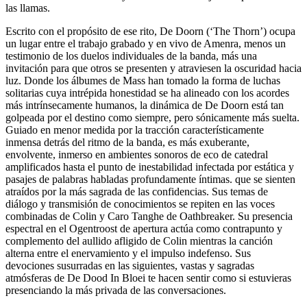
las llamas.
Escrito con el propósito de ese rito, De Doorn (‘The Thorn’) ocupa
un lugar entre el trabajo grabado y en vivo de Amenra, menos un
testimonio de los duelos individuales de la banda, más una
invitación para que otros se presenten y atraviesen la oscuridad hacia
luz. Donde los álbumes de Mass han tomado la forma de luchas
solitarias cuya intrépida honestidad se ha alineado con los acordes
más intrínsecamente humanos, la dinámica de De Doorn está tan
golpeada por el destino como siempre, pero sónicamente más suelta.
Guiado en menor medida por la tracción característicamente
inmensa detrás del ritmo de la banda, es más exuberante,
envolvente, inmerso en ambientes sonoros de eco de catedral
amplificados hasta el punto de inestabilidad infectada por estática y
pasajes de palabras habladas profundamente íntimas. que se sienten
atraídos por la más sagrada de las confidencias. Sus temas de
diálogo y transmisión de conocimientos se repiten en las voces
combinadas de Colin y Caro Tanghe de Oathbreaker. Su presencia
espectral en el Ogentroost de apertura actúa como contrapunto y
complemento del aullido afligido de Colin mientras la canción
alterna entre el enervamiento y el impulso indefenso. Sus
devociones susurradas en las siguientes, vastas y sagradas
atmósferas de De Dood In Bloei te hacen sentir como si estuvieras
presenciando la más privada de las conversaciones.