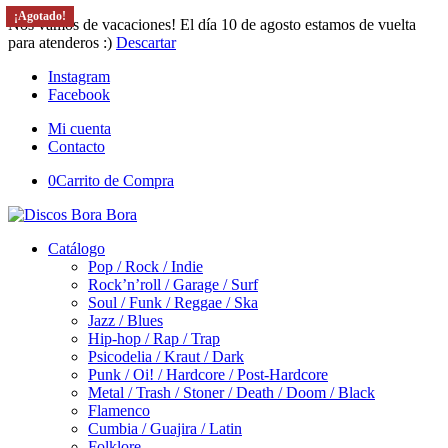
¡Agotado!
¡Agotado!
¡Agotado!
¡Agotado!
Nos vamos de vacaciones! El día 10 de agosto estamos de vuelta
para atenderos :)
Descartar
Instagram
Facebook
Mi cuenta
Contacto
0
Carrito de Compra
Catálogo
Pop / Rock / Indie
Rock’n’roll / Garage / Surf
Soul / Funk / Reggae / Ska
Jazz / Blues
Hip-hop / Rap / Trap
Psicodelia / Kraut / Dark
Punk / Oi! / Hardcore / Post-Hardcore
Metal / Trash / Stoner / Death / Doom / Black
Flamenco
Cumbia / Guajira / Latin
Folklore