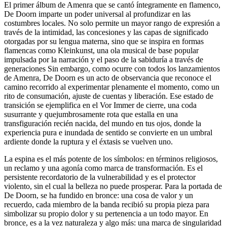
El primer álbum de Amenra que se cantó íntegramente en flamenco,
De Doorn imparte un poder universal al profundizar en las
costumbres locales. No solo permite un mayor rango de expresión a
través de la intimidad, las concesiones y las capas de significado
otorgadas por su lengua materna, sino que se inspira en formas
flamencas como Kleinkunst, una ola musical de base popular
impulsada por la narración y el paso de la sabiduría a través de
generaciones Sin embargo, como ocurre con todos los lanzamientos
de Amenra, De Doorn es un acto de observancia que reconoce el
camino recorrido al experimentar plenamente el momento, como un
rito de consumación, ajuste de cuentas y liberación. Ese estado de
transición se ejemplifica en el Vor Immer de cierre, una coda
susurrante y quejumbrosamente rota que estalla en una
transfiguración recién nacida, del mundo en tus ojos, donde la
experiencia pura e inundada de sentido se convierte en un umbral
ardiente donde la ruptura y el éxtasis se vuelven uno.
La espina es el más potente de los símbolos: en términos religiosos,
un reclamo y una agonía como marca de transformación. Es el
persistente recordatorio de la vulnerabilidad y es el protector
violento, sin el cual la belleza no puede prosperar. Para la portada de
De Doorn, se ha fundido en bronce: una cosa de valor y un
recuerdo, cada miembro de la banda recibió su propia pieza para
simbolizar su propio dolor y su pertenencia a un todo mayor. En
bronce, es a la vez naturaleza y algo más: una marca de singularidad