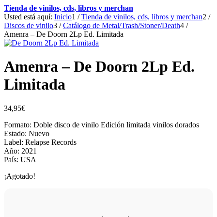
Tienda de vinilos, cds, libros y merchan
Usted está aquí:
Inicio
1
/
Tienda de vinilos, cds, libros y merchan
2
/
Discos de vinilo
3
/
Catálogo de Metal/Trash/Stoner/Death
4
/
Amenra – De Doorn 2Lp Ed. Limitada
Amenra – De Doorn 2Lp Ed.
Limitada
34,95
€
Formato: Doble disco de vinilo Edición limitada vinilos dorados
Estado: Nuevo
Label: Relapse Records
Año: 2021
País: USA
¡Agotado!