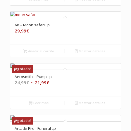
Air – Moon safari Lp
29,99
€
Añadir al carrito
Mostrar detalles
¡Agotado!
Aerosmith – Pump Lp
El
El
24,99
€
21,99
€
precio
precio
original
actual
era:
es:
Leer más
Mostrar detalles
24,99€.
21,99€.
¡Agotado!
Arcade Fire ‎- Funeral Lp